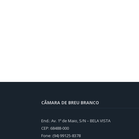
CÂMARA DE BREU BRANCO
End.: Av. 1º de Maio, S/N – BELA VISTA
CEP: 68488-000
Fone: (94) 99125-8378