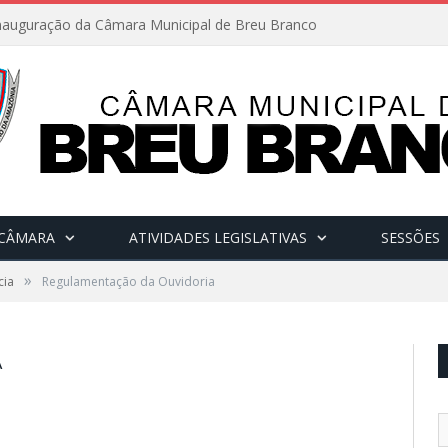
nauguração da Câmara Municipal de Breu Branco
 CÂMARA
ATIVIDADES LEGISLATIVAS
SESSÕES
»
cia
Regulamentação da Ouvidoria
A