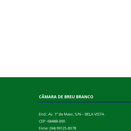
CÂMARA DE BREU BRANCO
End.: Av. 1º de Maio, S/N – BELA VISTA
CEP: 68488-000
Fone: (94) 99125-8378