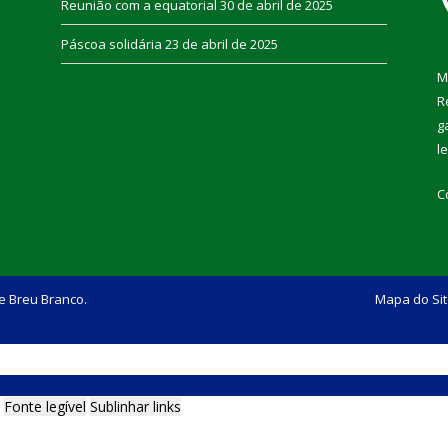
Reunião com a equatorial
30 de abril de 2025
Páscoa solidária
23 de abril de 2025
M
R
g
l
C
e Breu Branco.
Mapa do Si
Fonte legível
Sublinhar links