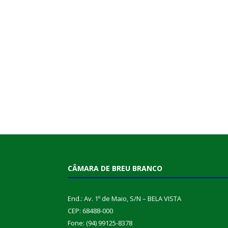
CÂMARA DE BREU BRANCO
End.: Av. 1º de Maio, S/N – BELA VISTA
CEP: 68488-000
Fone: (94) 99125-8378