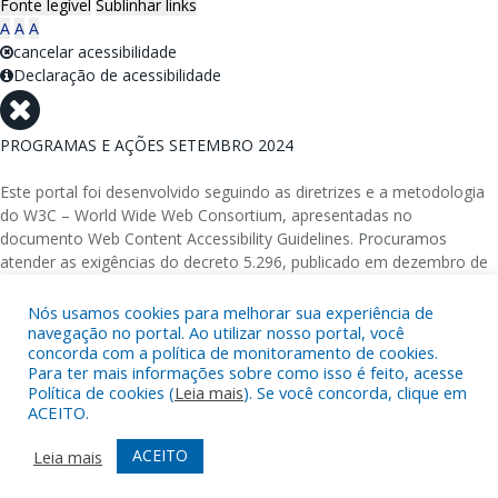
Fonte legível
Sublinhar links
A
A
A
cancelar acessibilidade
Declaração de acessibilidade
PROGRAMAS E AÇÕES SETEMBRO 2024
Este portal foi desenvolvido seguindo as diretrizes e a metodologia
do W3C – World Wide Web Consortium, apresentadas no
documento Web Content Accessibility Guidelines. Procuramos
atender as exigências do decreto 5.296, publicado em dezembro de
2004, que torna obrigatória a acessibilidade nos portais e sítios
eletrônicos da administração pública na rede mundial de
Nós usamos cookies para melhorar sua experiência de
navegação no portal. Ao utilizar nosso portal, você
computadores para o uso das pessoas com necessidades especiais,
concorda com a política de monitoramento de cookies.
garantindo-lhes o pleno acesso aos conteúdos disponíveis.
Para ter mais informações sobre como isso é feito, acesse
Política de cookies (
Leia mais
). Se você concorda, clique em
Além de validações automáticas, foram realizados testes em
ACEITO.
diversos navegadores e através do utilitário de acesso a Internet do
DOSVOX, sistema operacional destinado deficientes visuais.
ACEITO
Leia mais
Fornecido por: