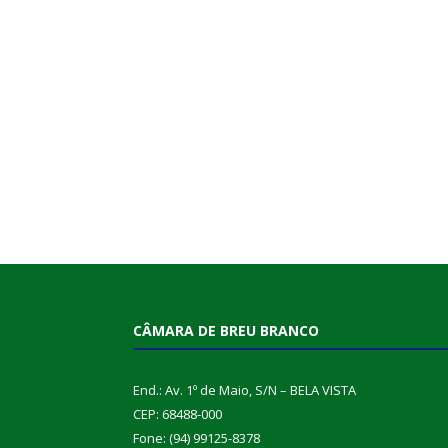
CÂMARA DE BREU BRANCO
End.: Av. 1º de Maio, S/N – BELA VISTA
CEP: 68488-000
Fone: (94) 99125-8378