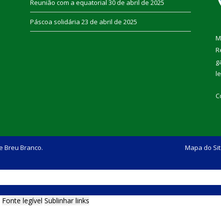
Reunião com a equatorial
30 de abril de 2025
Páscoa solidária
23 de abril de 2025
M
R
g
l
C
e Breu Branco.
Mapa do Si
Fonte legível
Sublinhar links