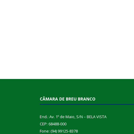
CÂMARA DE BREU BRANCO
End.: Av. 1º de Maio, S/N – BELA VISTA
CEP: 68488-000
Fone: (94) 99125-8378