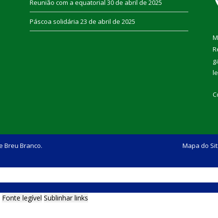
Reunião com a equatorial
30 de abril de 2025
Páscoa solidária
23 de abril de 2025
M
R
g
l
C
e Breu Branco.
Mapa do Si
Fonte legível
Sublinhar links