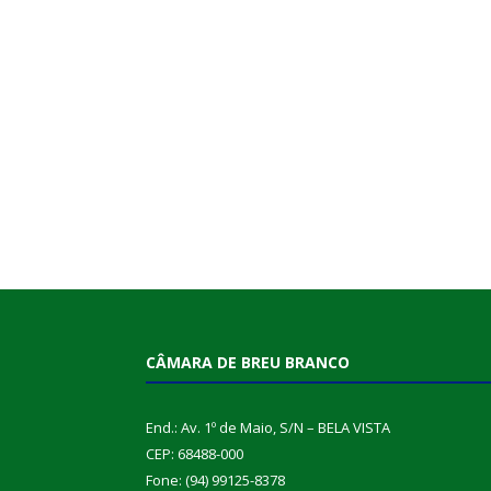
CÂMARA DE BREU BRANCO
End.: Av. 1º de Maio, S/N – BELA VISTA
CEP: 68488-000
Fone: (94) 99125-8378