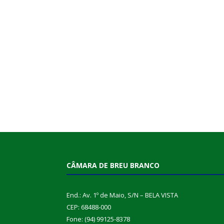
CÂMARA DE BREU BRANCO
End.: Av. 1º de Maio, S/N – BELA VISTA
CEP: 68488-000
Fone: (94) 99125-8378