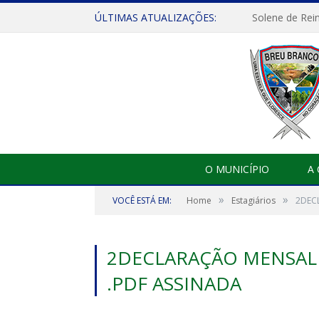
ÚLTIMAS ATUALIZAÇÕES:
Solene de Rei
O MUNICÍPIO
A
»
»
VOCÊ ESTÁ EM:
Home
Estagiários
2DECL
2DECLARAÇÃO MENSAL 
.PDF ASSINADA