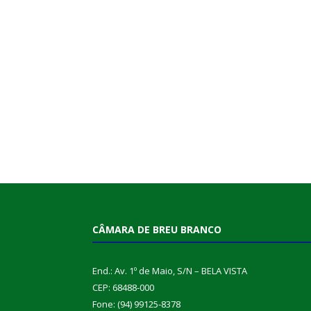
CÂMARA DE BREU BRANCO
End.: Av. 1º de Maio, S/N – BELA VISTA
CEP: 68488-000
Fone: (94) 99125-8378