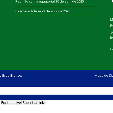
Reunião com a equatorial
30 de abril de 2025
Páscoa solidária
23 de abril de 2025
M
R
g
l
C
e Breu Branco.
Mapa do Si
Fonte legível
Sublinhar links