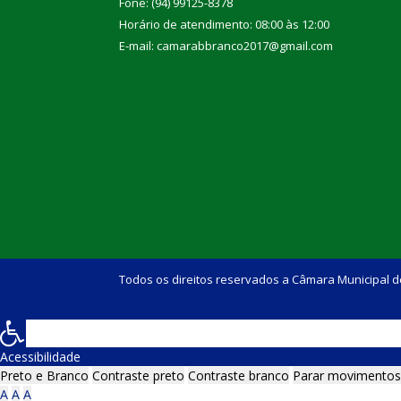
Fone: (94) 99125-8378
Horário de atendimento: 08:00 às 12:00
E-mail: camarabbranco2017@gmail.com
Todos os direitos reservados a Câmara Municipal d
Acessibilidade
Preto e Branco
Contraste preto
Contraste branco
Parar movimentos
A
A
A