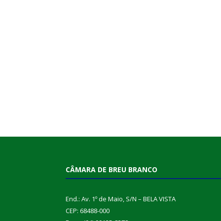
CÂMARA DE BREU BRANCO
End.: Av. 1º de Maio, S/N – BELA VISTA
CEP: 68488-000