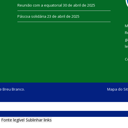
Reunião com a equatorial
30 de abril de 2025
Páscoa solidária
23 de abril de 2025
M
R
g
l
C
e Breu Branco.
Mapa do Si
Fonte legível
Sublinhar links