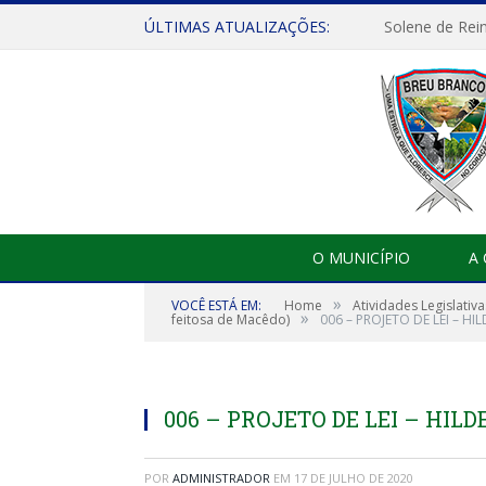
ÚLTIMAS ATUALIZAÇÕES:
Solene de Rei
O MUNICÍPIO
A
»
VOCÊ ESTÁ EM:
Home
Atividades Legislativa
»
feitosa de Macêdo)
006 – PROJETO DE LEI – H
006 – PROJETO DE LEI – HIL
POR
ADMINISTRADOR
EM
17 DE JULHO DE 2020