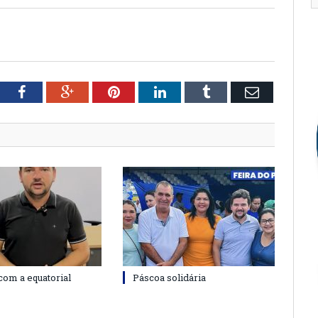
tter
Facebook
Google+
Pinterest
LinkedIn
Tumblr
Email
com a equatorial
Páscoa solidária