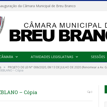
nauguração da Câmara Municipal de Breu Branco
 CÂMARA
ATIVIDADES LEGISLATIVAS
SESSÕES
»
s
PROJETO DE LEI N° 006/2020, EM 13 DE JULHO DE 2020 (Renomear a Av. Gall
ILDEBLANO – Cópia
DEBLANO – Cópia
0