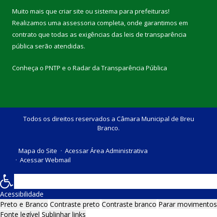
Muito mais que
criar site
ou
sistema para prefeituras
!
Realizamos uma
assessoria
completa, onde garantimos em
contrato que todas as exigências das
leis de transparência
pública
serão atendidas.
Conheça o
PNTP
e o
Radar da Transparência Pública
Todos os direitos reservados a Câmara Municipal de Breu
Branco.
Mapa do Site
Acessar Área Administrativa
Acessar Webmail
Acessibilidade
Preto e Branco
Contraste preto
Contraste branco
Parar movimentos
Fonte legível
Sublinhar links