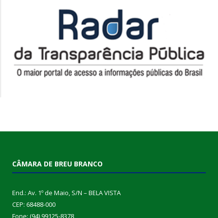
CÂMARA DE BREU BRANCO
End.: Av. 1º de Maio, S/N – BELA VISTA
CEP: 68488-000
Fone: (94) 99125-8378