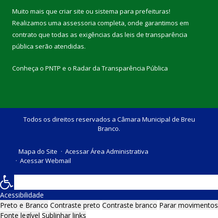
Muito mais que
criar site
ou
sistema para prefeituras
!
Realizamos uma
assessoria
completa, onde garantimos em
contrato que todas as exigências das
leis de transparência
pública
serão atendidas.
Conheça o
PNTP
e o
Radar da Transparência Pública
Todos os direitos reservados a Câmara Municipal de Breu
Branco.
Mapa do Site
Acessar Área Administrativa
Acessar Webmail
Acessibilidade
Preto e Branco
Contraste preto
Contraste branco
Parar movimentos
Fonte legível
Sublinhar links