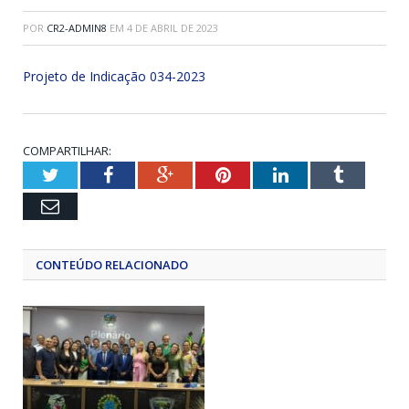
POR
CR2-ADMIN8
EM
4 DE ABRIL DE 2023
Projeto de Indicação 034-2023
COMPARTILHAR:
Twitter
Facebook
Google+
Pinterest
LinkedIn
Tumblr
Email
CONTEÚDO RELACIONADO